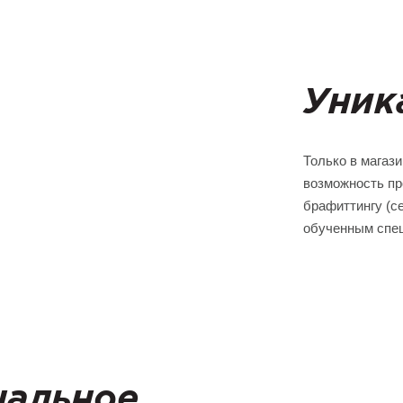
Уник
Только в магаз
возможность пр
брафиттингу (с
обученным спе
нальное