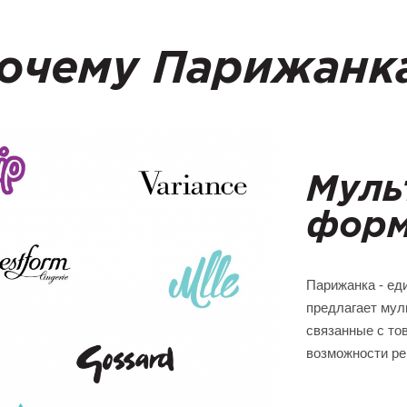
очему Парижанк
Муль
форм
Парижанка - ед
предлагает мул
связанные с то
возможности рег