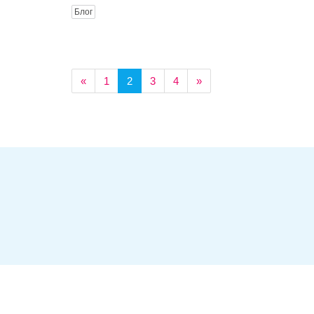
Блог
«
1
2
3
4
»